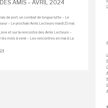
n
DES AMIS – AVRIL 2024
frais de port, un combat de longue lutte – Le
aisseur – Le prochain Amis Lecteurs mardi 21 mai.
Livre et sur la rencontre des Amis Lecteurs –
 les mois à venir – Les rencontres en mai à La
024
L
C
A
A