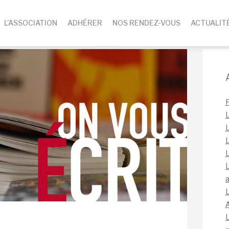
L’ASSOCIATION
ADHÉRER
NOS RENDEZ-VOUS
ACTUALIT
L
L
L
L
L
a
L