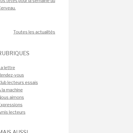
os têtes pour la semaine du
Cerveau.
Toutes les actualités
RUBRIQUES
a lettre
Rendez-vous
lub lecteurs essais
 la machine
Nous aimons
Expressions
mis lecteurs
MAIS AUSSI…