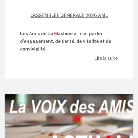
L’ASSEMBLÉE GÉNÉRALE 2026 AML
Les
A
mis de La
M
achine à
L
ire
:
parler
d’engagement, de fierté, de vitalité et de
convivialité.
Lire la suite