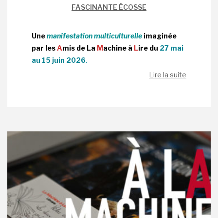
FASCINANTE ÉCOSSE
Une
manifestation multiculturelle
imaginée
par
les
A
mis de La
M
achine à
L
ire
du
27 mai
au 15 juin 2026
.
Lire la suite