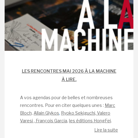
LES RENCONTRES MAI 2026 À LA MACHINE
À LIRE.
A vos agendas pour de belles et nombreuses
rencontres. Pour en citer quelques unes :
Marc
Bloch,
Allain Glykos
,
R
yoko Sekiguchi
,
Valero
Varesi , François Garcia
,
les éditions HongFei
.
Lire la suite