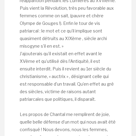
réapparition pendant les Lumières au XVIIIème.
Puis vient la Révolution, très peu favorable aux
femmes comme on sait, (pauvre et chère
Olympe de Gouges !). Enfin le tour de vis
patriarcal : le mot et ce qu’il implique sont
quasiment détruits au XIXème , siècle archi
misogyne s’il en est. »
J’ajouterais qu’il existait en effet avant le
XVème et qu’utilisé dès l’Antiquité, il est
ensuite interdit. Puis il revient au 1er siècle du
christianisme, « auctrix » , désignant celle qui
est responsable d’un travail. Qu’en effet au gré
des siècles, victime de raisons autant
patriarcales que politiques, il disparaît.
Les propos de Chantal me remplirent de joie,
quelle belle défense d’un mot qui nous avait été
confisqué ! Nous devons, nous les femmes,