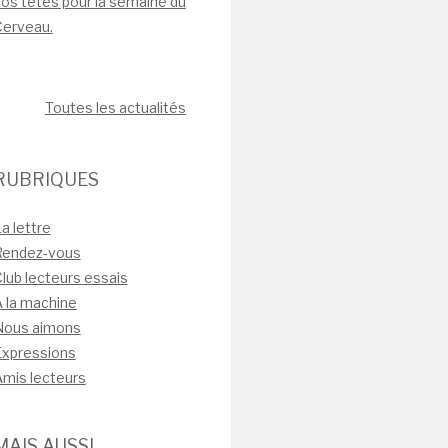
os têtes pour la semaine du
Cerveau.
Toutes les actualités
RUBRIQUES
a lettre
Rendez-vous
lub lecteurs essais
 la machine
Nous aimons
Expressions
mis lecteurs
MAIS AUSSI…