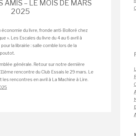
n
S AMIS – LE MOIS DE MARS
2025
 économie du livre, fronde anti-Bolloré chez
ue ». Les Escales du livre du 4 au 6 avril à
our la librairie : salle comble lors de la
poutot.
mblée générale. Retour sur notre dernière
L
 11ème rencontre du Club Essais le 29 mars. Le
 les rencontres en avril à La Machine à Lire.
C
2025
A
A