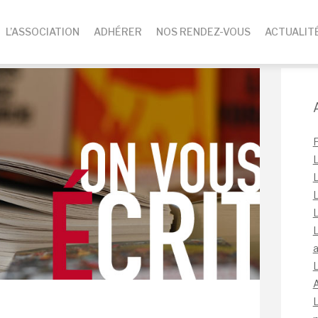
L’ASSOCIATION
ADHÉRER
NOS RENDEZ-VOUS
ACTUALIT
L
L
L
L
L
a
L