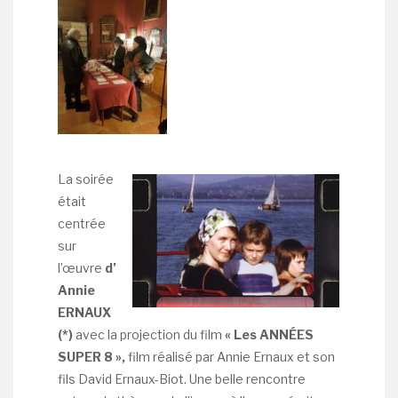
La soirée
était
centrée
sur
l’œuvre
d’
Annie
ERNAUX
(*)
avec la projection du film
« Les ANNÉES
SUPER 8 »,
film réalisé par Annie Ernaux et son
fils David Ernaux-Biot. Une belle rencontre