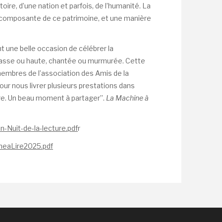
toire, d’une nation et parfois, de l’humanité. La
ne composante de ce patrimoine, et une manière
nt une belle occasion de célébrer la
 basse ou haute, chantée ou murmurée. Cette
 membres de l’association des Amis de la
our nous livrer plusieurs prestations dans
ire. Un beau moment à partager”.
La Machine à
on-Nuit-de-la-lecture.pdf
r
neaLire2025.pdf