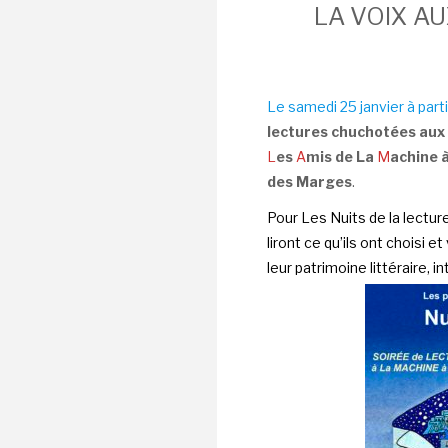
LA VOIX A
Le samedi 25 janvier à part
lectures chuchotées aux qu
L
es
A
mis de La
M
achine 
des Marges
.
Pour Les Nuits de la lecture,
liront ce qu’ils ont choisi e
leur patrimoine littéraire, i