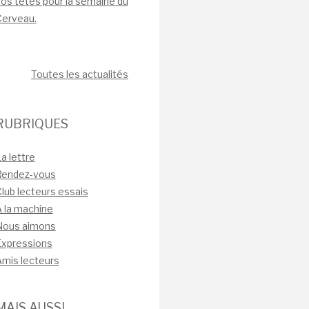
os têtes pour la semaine du
Cerveau.
Toutes les actualités
RUBRIQUES
a lettre
Rendez-vous
lub lecteurs essais
 la machine
Nous aimons
Expressions
mis lecteurs
MAIS AUSSI…