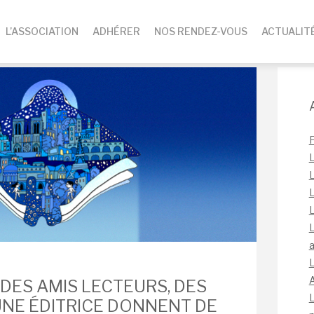
L’ASSOCIATION
ADHÉRER
NOS RENDEZ-VOUS
ACTUALIT
L
L
L
L
L
a
! DES AMIS LECTEURS, DES
L
UNE ÉDITRICE DONNENT DE