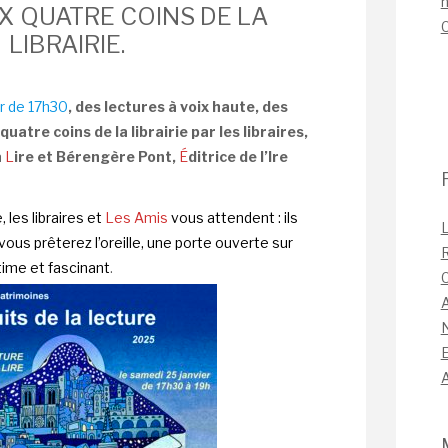
n
UX QUATRE COINS DE LA
LIBRAIRIE.
ir de 17h30
, des lectures à voix haute, des
atre coins de la librairie par les libraires,
à
L
ire
et Bérengère Pont,
É
ditrice de l’Ire
 les libraires et
Les Amis
vous attendent
: ils
L
t vous prêterez l’oreille, une porte ouverte sur
ntime et fascinant
.
C
A
A