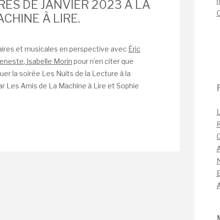
n
ES DE JANVIER 2023 À LA
CHINE À LIRE.
aires et musicales en perspective avec
Éric
 Geneste
, Isabelle Morin
pour n’en citer que
r la soirée Les Nuits de la Lecture à la
 par Les Amis de La Machine à Lire et Sophie
L
C
A
A