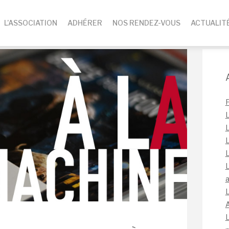
L’ASSOCIATION
ADHÉRER
NOS RENDEZ-VOUS
ACTUALIT
L
L
L
L
L
a
L