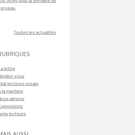
os têtes pour la semaine du
Cerveau.
Toutes les actualités
RUBRIQUES
a lettre
Rendez-vous
lub lecteurs essais
 la machine
Nous aimons
Expressions
mis lecteurs
MAIS AUSSI…