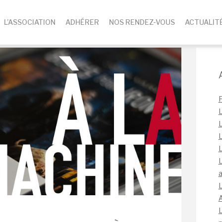
L’ASSOCIATION
ADHÉRER
NOS RENDEZ-VOUS
ACTUALIT
L
L
L
L
L
a
L