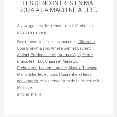
LES RENCONTRES EN MAI
2024 À LA MACHINE À LIRE.
A vos agendas : les rencontres littéraires et
musicales à venir.
Des rencontres à ne pas manquer :
Olivier Le
Cour Grandmaison
,
Amélie Sarn et Laurent
Audoni, Patrice Luchet, Norman Ajari, Pierre
Brana, Jean-Luc Chapin et Maitetxu
Etcheverria, Laurent Larcher, Alberto Toscano,
Mario Uribe, les éditions l’Apprentie et leurs
nouveautés,
et les rencontres de La Machine à
Musique.
affiche_mai-4