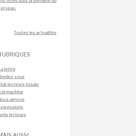
os têtes pour la semaine du
Cerveau.
Toutes les actualités
RUBRIQUES
a lettre
Rendez-vous
lub lecteurs essais
 la machine
Nous aimons
Expressions
mis lecteurs
MAIS AUSSI…