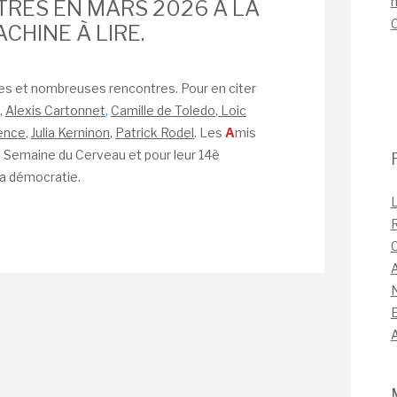
n
RES EN MARS 2026 À LA
CHINE À LIRE.
es et nombreuses rencontres. Pour en citer
,
Alexis Cartonnet
,
Camille de Toledo
,
Loic
rence
,
Julia Kerninon
,
Patrick Rodel
. Les
A
mis
a Semaine du Cerveau et pour leur 14è
la démocratie.
L
C
A
A