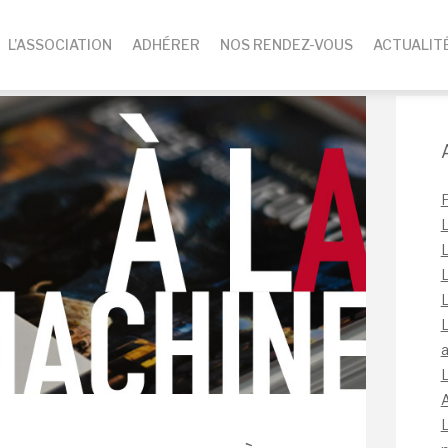
L’ASSOCIATION
ADHÉRER
NOS RENDEZ-VOUS
ACTUALIT
L
L
L
L
L
a
L