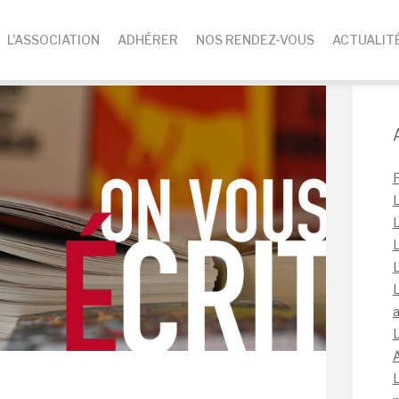
L’ASSOCIATION
ADHÉRER
NOS RENDEZ-VOUS
ACTUALIT
L
L
L
L
L
a
L