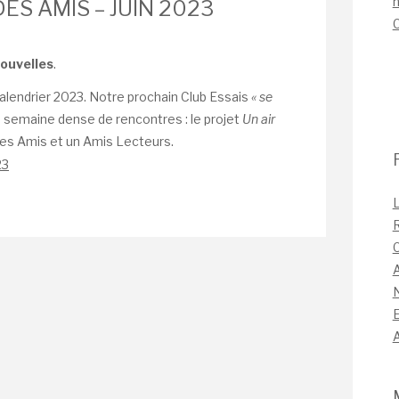
n
ES AMIS – JUIN 2023
nouvelles
.
Calendrier 2023. Notre prochain Club Essais
« se
 semaine dense de rencontres : le projet
Un air
x des Amis et un Amis Lecteurs.
23
L
C
A
A