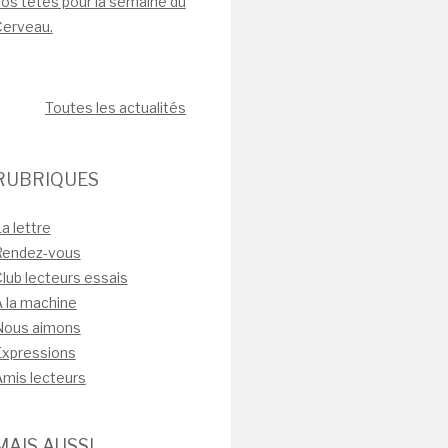
os têtes pour la semaine du
Cerveau.
Toutes les actualités
RUBRIQUES
a lettre
Rendez-vous
lub lecteurs essais
 la machine
Nous aimons
Expressions
mis lecteurs
MAIS AUSSI…