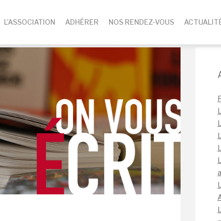
L’ASSOCIATION
ADHÉRER
NOS RENDEZ-VOUS
ACTUALIT
L
L
L
L
L
a
L