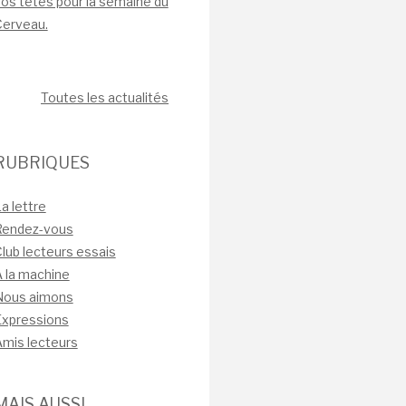
os têtes pour la semaine du
Cerveau.
Toutes les actualités
RUBRIQUES
a lettre
Rendez-vous
lub lecteurs essais
 la machine
Nous aimons
Expressions
mis lecteurs
MAIS AUSSI…