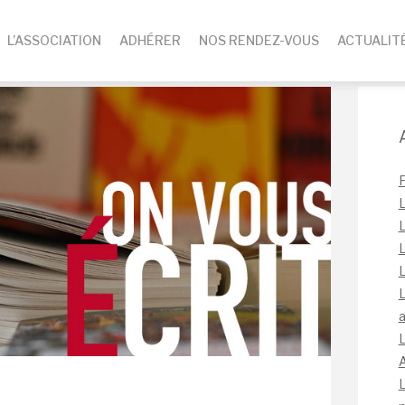
L’ASSOCIATION
ADHÉRER
NOS RENDEZ-VOUS
ACTUALIT
L
L
L
L
L
a
L