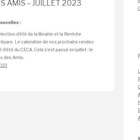
n
S AMIS – JUILLET 2023
ouvelles :
ction d’été de la librairie et la Rentrée
prépare. Le calendrier de nos prochains rendez-
é d’été du CECA. Cela s’est passé en juillet : le
oix des Amis.
2023
L
C
A
A